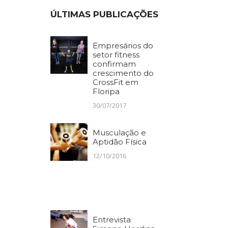
ÚLTIMAS PUBLICAÇÕES
Empresários do
setor fitness
confirmam
crescimento do
CrossFit em
Floripa
30/07/2017
Musculação e
Aptidão Física
12/10/2016
Entrevista