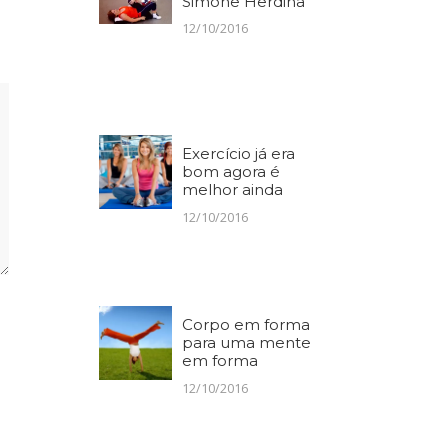
Simone Herdina
12/10/2016
Exercício já era
bom agora é
melhor ainda
12/10/2016
Corpo em forma
para uma mente
em forma
12/10/2016