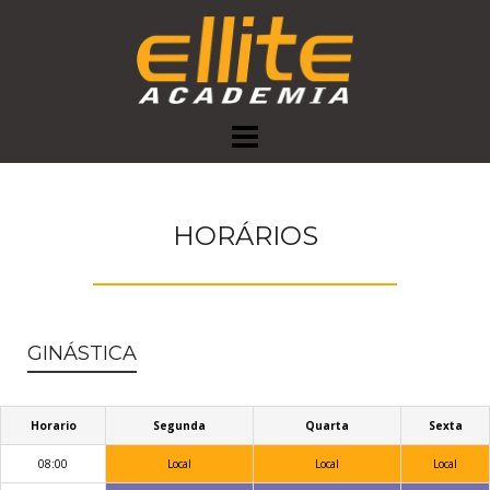
Skip
to
content
HORÁRIOS
GINÁSTICA
Horario
Segunda
Quarta
Sexta
08:00
Local
Local
Local