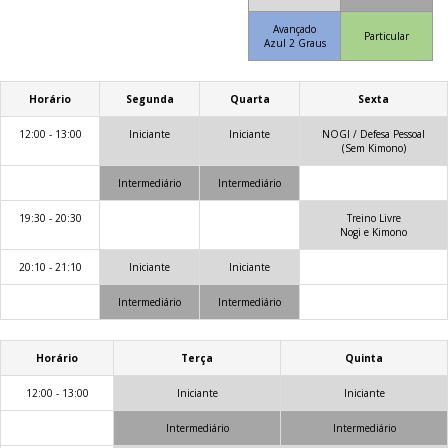
Avançado
Particular
Azul 2 Graus
Horário
Segunda
Quarta
Sexta
12:00 - 13:00
Iniciante
Iniciante
NOGI / Defesa Pessoal
(Sem Kimono)
Intermediário
Intermediário
19:30 - 20:30
Treino Livre
Nogi e Kimono
20:10 - 21:10
Iniciante
Iniciante
Intermediário
Intermediário
Horário
Terça
Quinta
12:00 - 13:00
Iniciante
Iniciante
Intermediário
Intermediário