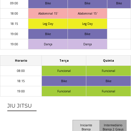
09:00
Bike
Bike
Bike
18:00
Abdominal 15'
Abdominal 15'
18:15
Leg Day
Leg Day
19:00
Bike
Bike
19:00
Dança
Dança
Horario
Terça
Quinta
08:00
Funcional
Funcional
18:15
Bike
Bike
19:00
Funcional
Funcional
JIU JITSU
Iniciante
Intermediário
Branca
Branca 2 Graus