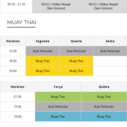
20:10 - 21:10
NOGI / Defesa Pessoal
NOGI / Defesa Pessoal
(Sem Kimono)
(Sem Kimono)
MUAY THAI
Horários
Segunda
Quarta
Sexta
15:00
Aula Particular
Aula Particular
Aula Particular
18:00
Muay Thai
Muay Thai
19:00
Muay Thai
Muay Thai
Horários
Terça
Quinta
07:30
Muay Thai
Muay Thai
15:00
Aula Particular
Aula Particular
19:00
Muay Thai
Muay Thai