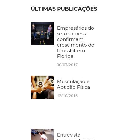
ÚLTIMAS PUBLICAÇÕES
Empresários do
setor fitness
confirmam
crescimento do
CrossFit em
Floripa
30/07/2017
Musculação e
Aptidão Física
12/10/2016
Entrevista