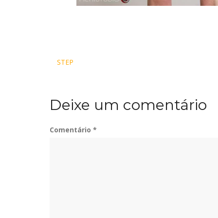
Navegação
STEP
de
Deixe um comentário
Post
Comentário
*