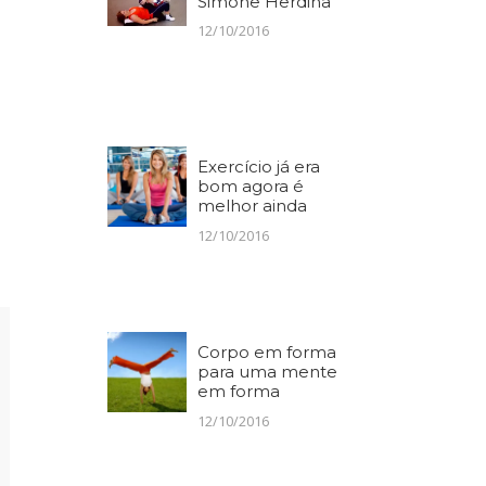
Simone Herdina
12/10/2016
Exercício já era
bom agora é
melhor ainda
12/10/2016
Corpo em forma
para uma mente
em forma
12/10/2016