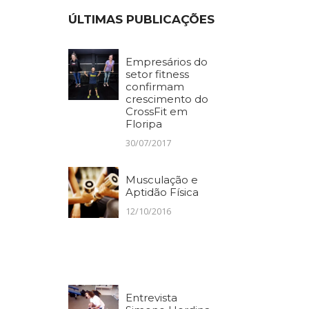
ÚLTIMAS PUBLICAÇÕES
Empresários do
setor fitness
confirmam
crescimento do
CrossFit em
Floripa
30/07/2017
Musculação e
Aptidão Física
12/10/2016
Entrevista