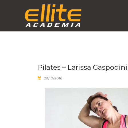
Skip
to
content
Pilates – Larissa Gaspod
28/10/2016