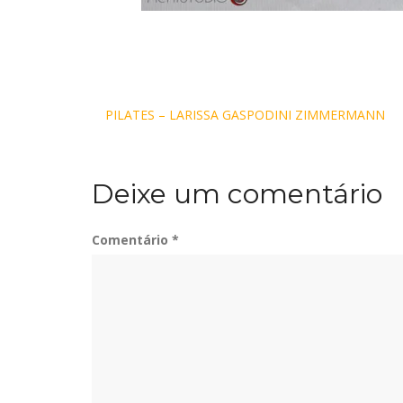
Navegação
PILATES – LARISSA GASPODINI ZIMMERMANN
de
Deixe um comentário
Post
Comentário
*