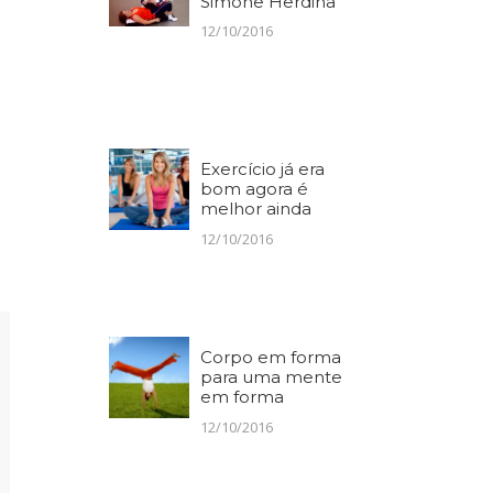
Simone Herdina
12/10/2016
Exercício já era
bom agora é
melhor ainda
12/10/2016
Corpo em forma
para uma mente
em forma
12/10/2016