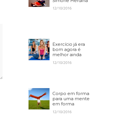
Simone Herdina
12/10/2016
Exercício já era
bom agora é
melhor ainda
12/10/2016
Corpo em forma
para uma mente
em forma
12/10/2016