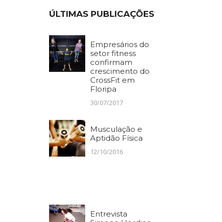
ÚLTIMAS PUBLICAÇÕES
Empresários do
setor fitness
confirmam
crescimento do
CrossFit em
Floripa
30/07/2017
Musculação e
Aptidão Física
12/10/2016
Entrevista