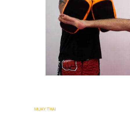
Navegação
MUAY THAI
de