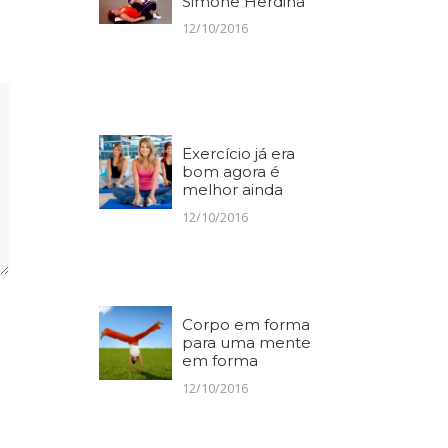
Simone Herdina
12/10/2016
Exercício já era
bom agora é
melhor ainda
12/10/2016
Corpo em forma
para uma mente
em forma
12/10/2016