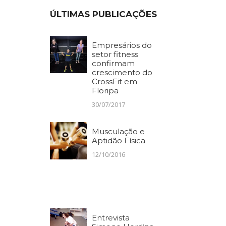
ÚLTIMAS PUBLICAÇÕES
Empresários do
setor fitness
confirmam
crescimento do
CrossFit em
Floripa
30/07/2017
Musculação e
Aptidão Física
12/10/2016
Entrevista