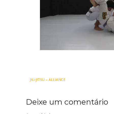
Navegação
JIU-JITSU – ALLIANCE
de
Deixe um comentário
Post