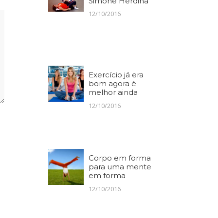
Simone Herdina
12/10/2016
Exercício já era
bom agora é
melhor ainda
12/10/2016
Corpo em forma
para uma mente
em forma
12/10/2016