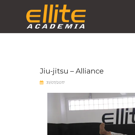
Skip
to
content
Jiu-jitsu – Alliance
31/07/2017