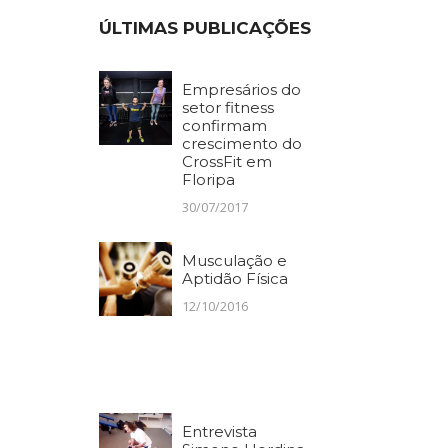
ÚLTIMAS PUBLICAÇÕES
Empresários do
setor fitness
confirmam
crescimento do
CrossFit em
Floripa
30/07/2017
Musculação e
Aptidão Física
12/10/2016
Entrevista