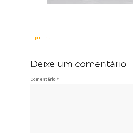
Navegação
JIU JITSU
de
Deixe um comentário
Post
Comentário
*