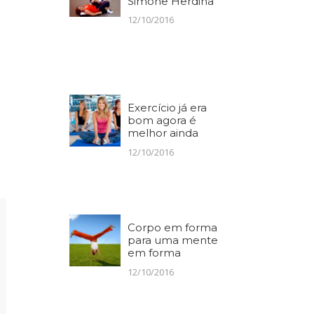
Simone Herdina
12/10/2016
Exercício já era
bom agora é
melhor ainda
12/10/2016
Corpo em forma
para uma mente
em forma
12/10/2016