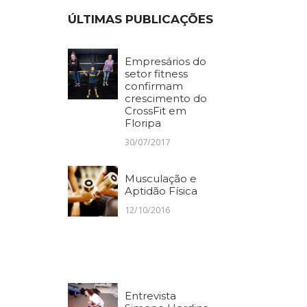
ÚLTIMAS PUBLICAÇÕES
Empresários do
setor fitness
confirmam
crescimento do
CrossFit em
Floripa
30/07/2017
Musculação e
Aptidão Física
12/10/2016
Entrevista