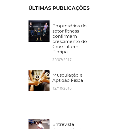
ÚLTIMAS PUBLICAÇÕES
Empresários do
setor fitness
confirmam
crescimento do
CrossFit em
Floripa
30/07/2017
Musculação e
Aptidão Física
12/10/2016
Entrevista