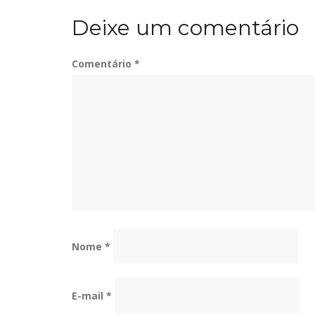
de
Deixe um comentário
Post
Comentário
*
Nome
*
E-mail
*