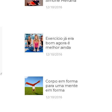
Simone Herdina
12/10/2016
Exercício já era
bom agora é
melhor ainda
12/10/2016
Corpo em forma
para uma mente
em forma
12/10/2016