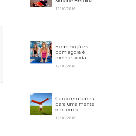
Simone Herdina
12/10/2016
Exercício já era
bom agora é
melhor ainda
12/10/2016
Corpo em forma
para uma mente
em forma
12/10/2016