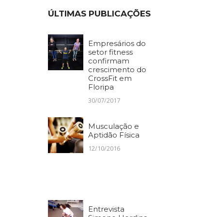
ÚLTIMAS PUBLICAÇÕES
Empresários do
setor fitness
confirmam
crescimento do
CrossFit em
Floripa
30/07/2017
Musculação e
Aptidão Física
12/10/2016
Entrevista