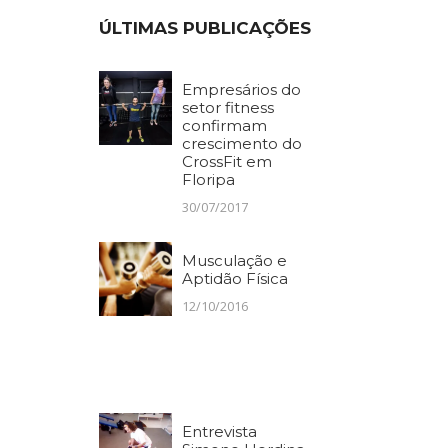
ÚLTIMAS PUBLICAÇÕES
Empresários do
setor fitness
confirmam
crescimento do
CrossFit em
Floripa
30/07/2017
Musculação e
Aptidão Física
12/10/2016
Entrevista