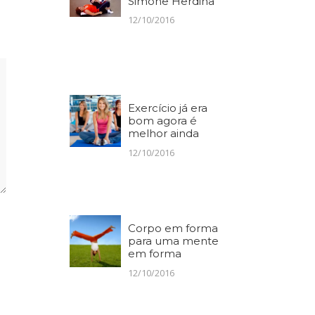
Simone Herdina
12/10/2016
Exercício já era
bom agora é
melhor ainda
12/10/2016
Corpo em forma
para uma mente
em forma
12/10/2016