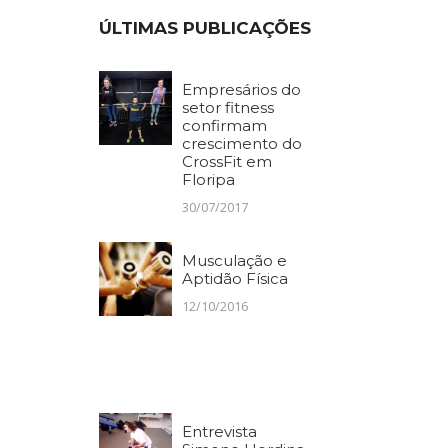
ÚLTIMAS PUBLICAÇÕES
Empresários do
setor fitness
confirmam
crescimento do
CrossFit em
Floripa
30/07/2017
Musculação e
Aptidão Física
12/10/2016
Entrevista