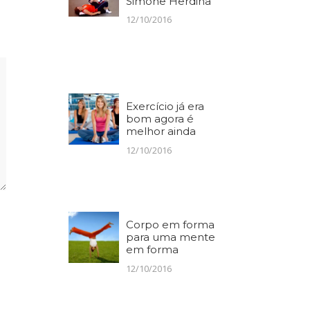
Simone Herdina
12/10/2016
Exercício já era
bom agora é
melhor ainda
12/10/2016
Corpo em forma
para uma mente
em forma
12/10/2016