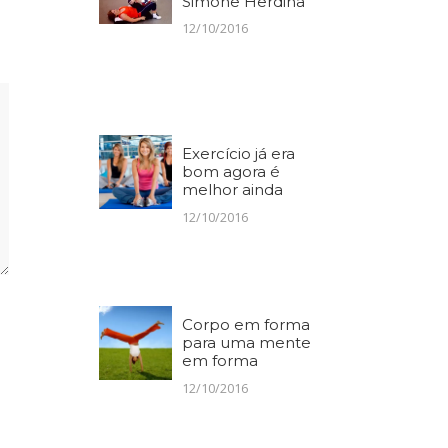
Simone Herdina
12/10/2016
Exercício já era
bom agora é
melhor ainda
12/10/2016
Corpo em forma
para uma mente
em forma
12/10/2016