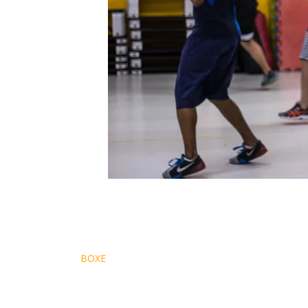
Navegação
BOXE
de