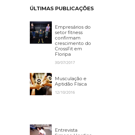
ÚLTIMAS PUBLICAÇÕES
Empresários do
setor fitness
confirmam
crescimento do
CrossFit em
Floripa
30/07/2017
Musculação e
Aptidão Física
12/10/2016
Entrevista