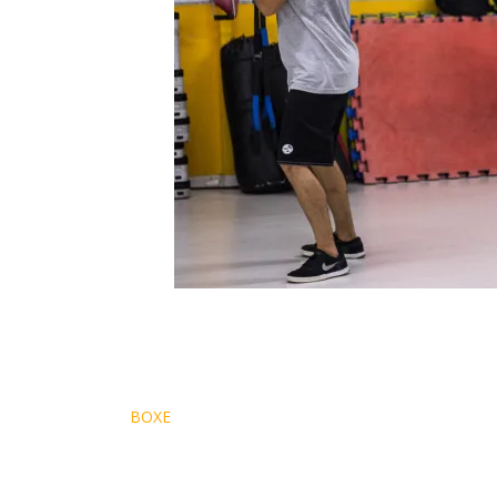
Navegação
BOXE
de