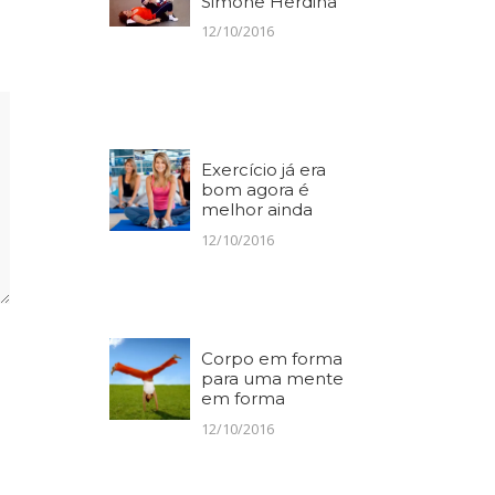
Simone Herdina
12/10/2016
Exercício já era
bom agora é
melhor ainda
12/10/2016
Corpo em forma
para uma mente
em forma
12/10/2016