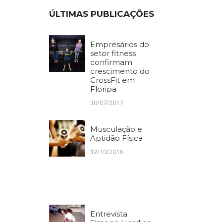
ÚLTIMAS PUBLICAÇÕES
Empresários do
setor fitness
confirmam
crescimento do
CrossFit em
Floripa
30/07/2017
Musculação e
Aptidão Física
12/10/2016
Entrevista