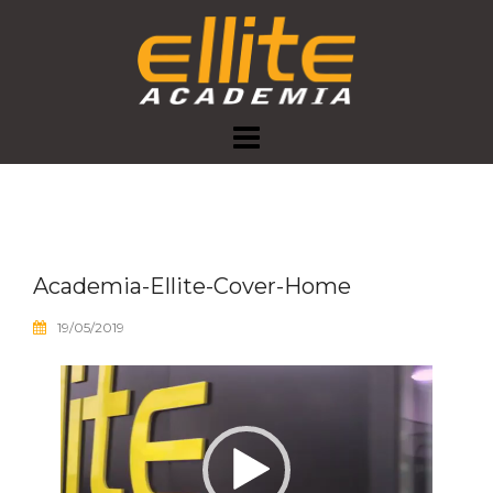
Skip
to
content
Academia-Ellite-Cover-Home
19/05/2019
Tocador
de
vídeo