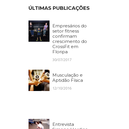
ÚLTIMAS PUBLICAÇÕES
Empresários do
setor fitness
confirmam
crescimento do
CrossFit em
Floripa
30/07/2017
Musculação e
Aptidão Física
12/10/2016
Entrevista