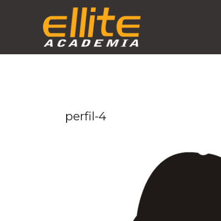
Skip
to
content
perfil-4