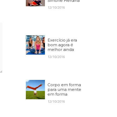
Simone Herdina
12/10/2016
Exercício já era
bom agora é
melhor ainda
12/10/2016
Corpo em forma
para uma mente
em forma
12/10/2016