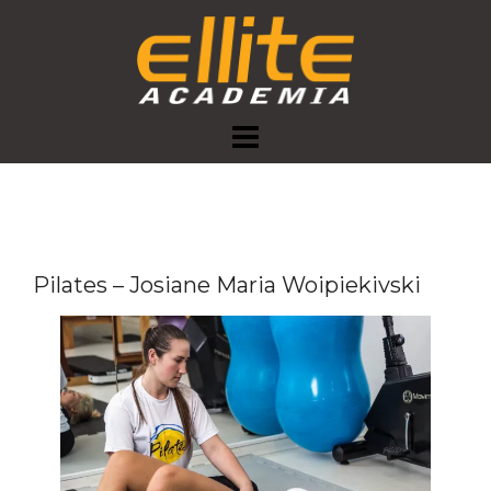
Skip
to
content
Pilates – Josiane Maria Woipiekivski