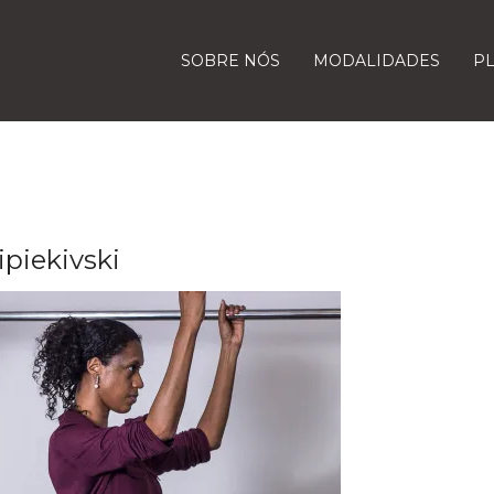
SOBRE NÓS
MODALIDADES
P
ipiekivski