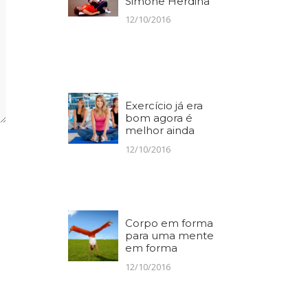
Simone Herdina
12/10/2016
Exercício já era
bom agora é
melhor ainda
12/10/2016
Corpo em forma
para uma mente
em forma
12/10/2016