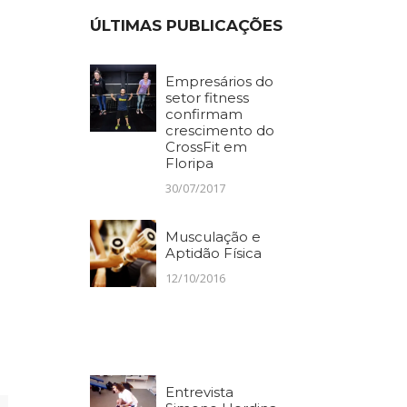
ÚLTIMAS PUBLICAÇÕES
Empresários do
setor fitness
confirmam
crescimento do
CrossFit em
Floripa
30/07/2017
Musculação e
Aptidão Física
12/10/2016
Entrevista