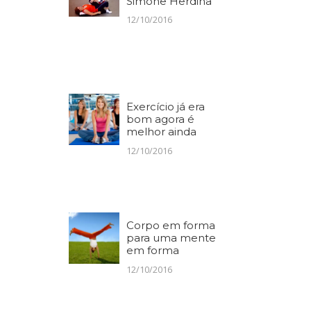
Simone Herdina
12/10/2016
Exercício já era
bom agora é
melhor ainda
12/10/2016
Corpo em forma
para uma mente
em forma
12/10/2016