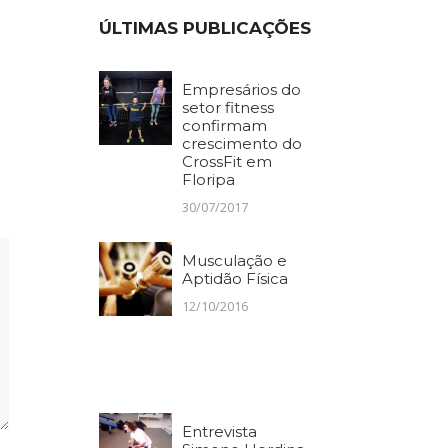
ÚLTIMAS PUBLICAÇÕES
Empresários do
setor fitness
confirmam
crescimento do
CrossFit em
Floripa
30/07/2017
Musculação e
Aptidão Física
12/10/2016
Entrevista