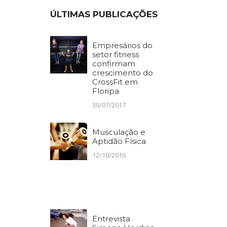
ÚLTIMAS PUBLICAÇÕES
Empresários do
setor fitness
confirmam
crescimento do
CrossFit em
Floripa
30/07/2017
Musculação e
Aptidão Física
12/10/2016
Entrevista