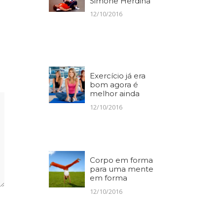
Simone Herdina
12/10/2016
Exercício já era
bom agora é
melhor ainda
12/10/2016
Corpo em forma
para uma mente
em forma
12/10/2016