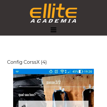
Skip
to
content
Config CorssX (4)