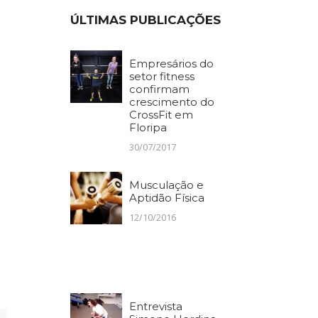
ÚLTIMAS PUBLICAÇÕES
Empresários do
setor fitness
confirmam
crescimento do
CrossFit em
Floripa
30/07/2017
Musculação e
Aptidão Física
12/10/2016
Entrevista