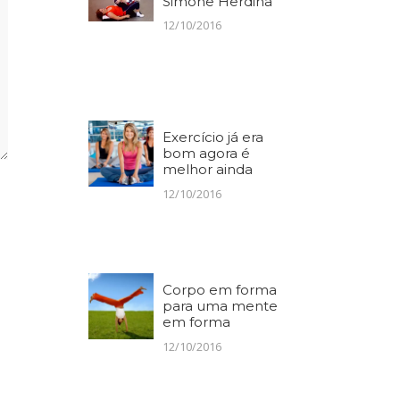
Simone Herdina
12/10/2016
Exercício já era
bom agora é
melhor ainda
12/10/2016
Corpo em forma
para uma mente
em forma
12/10/2016