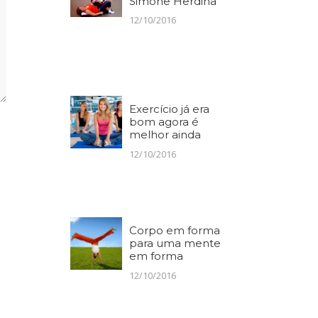
Simone Herdina
12/10/2016
Exercício já era
bom agora é
melhor ainda
12/10/2016
Corpo em forma
para uma mente
em forma
12/10/2016