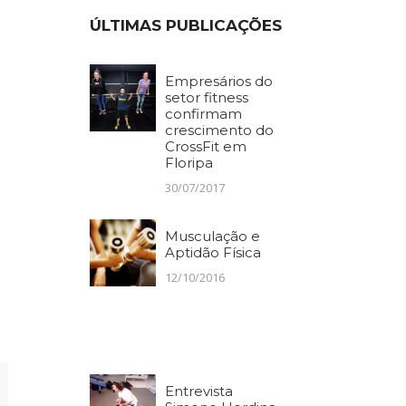
ÚLTIMAS PUBLICAÇÕES
Empresários do
setor fitness
confirmam
crescimento do
CrossFit em
Floripa
30/07/2017
Musculação e
Aptidão Física
12/10/2016
Entrevista