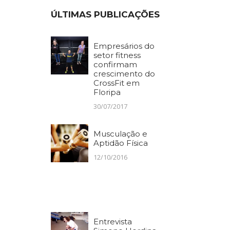
ÚLTIMAS PUBLICAÇÕES
Empresários do
setor fitness
confirmam
crescimento do
CrossFit em
Floripa
30/07/2017
Musculação e
Aptidão Física
12/10/2016
Entrevista