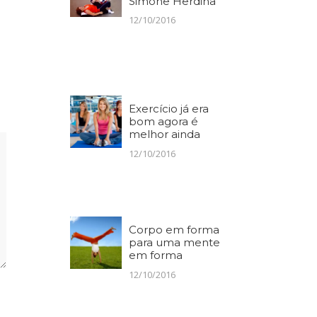
Simone Herdina
12/10/2016
Exercício já era
bom agora é
melhor ainda
12/10/2016
Corpo em forma
para uma mente
em forma
12/10/2016