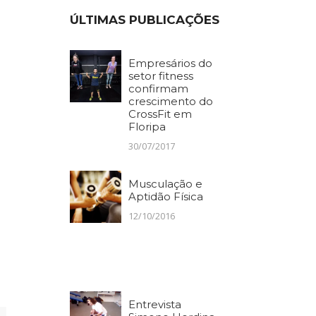
ÚLTIMAS PUBLICAÇÕES
Empresários do
setor fitness
confirmam
crescimento do
CrossFit em
Floripa
30/07/2017
Musculação e
Aptidão Física
12/10/2016
Entrevista