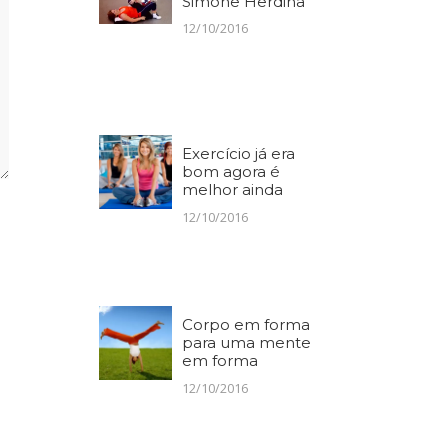
Simone Herdina
12/10/2016
Exercício já era
bom agora é
melhor ainda
12/10/2016
Corpo em forma
para uma mente
em forma
12/10/2016